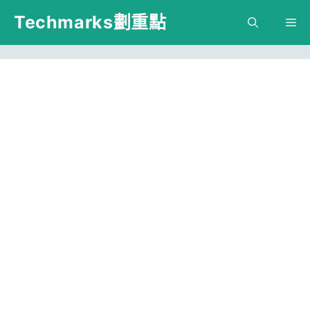
跳
Techmarks劃重點
M
至
主
要
內
容