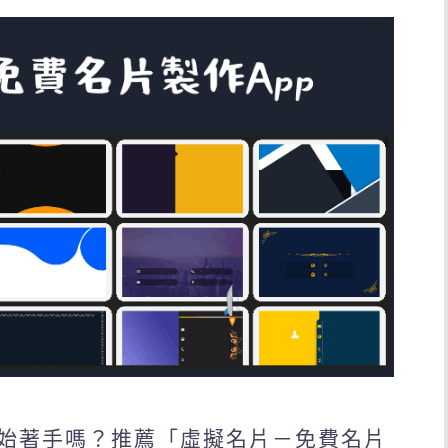
始著手嗎？推薦「虛擬名片－免費名片