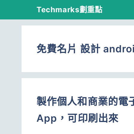
跳
Techmarks劃重點
至
主
要
免費名片 設計 andro
內
容
製作個人和商業的電
App，可印刷出來