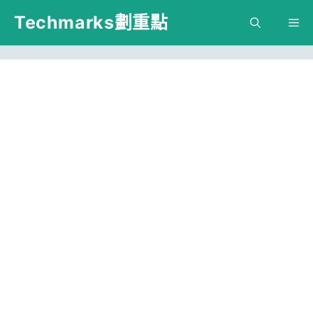
跳
Techmarks劃重點
M
至
主
要
內
容