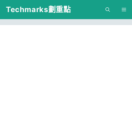
跳
Techmarks劃重點
M
至
主
要
內
容