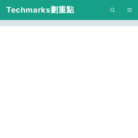
跳
Techmarks劃重點
M
至
主
要
內
容