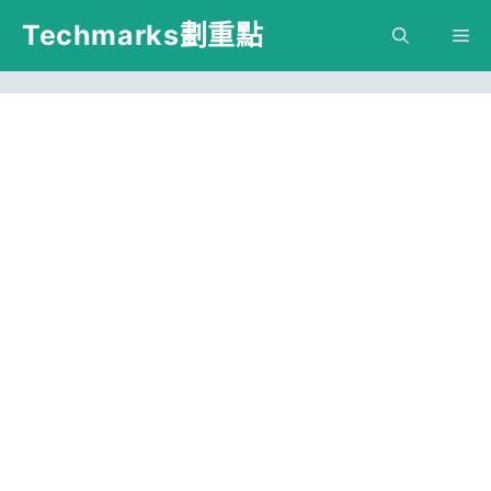
跳
Techmarks劃重點
M
至
主
要
內
容