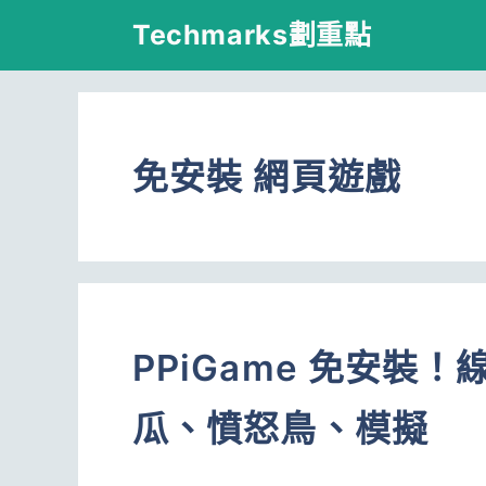
跳
Techmarks劃重點
至
主
要
免安裝 網頁遊戲
內
容
PPiGame 免安裝
瓜、憤怒鳥、模擬