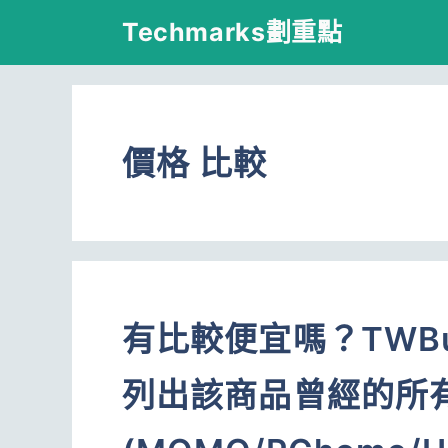
跳
Techmarks劃重點
至
主
要
價格 比較
內
容
有比較便宜嗎？TWB
列出該商品曾經的所