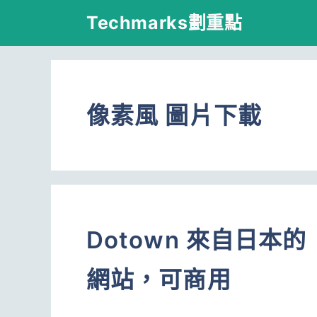
跳
Techmarks劃重點
至
主
要
像素風 圖片下載
內
容
Dotown 來自日
網站，可商用