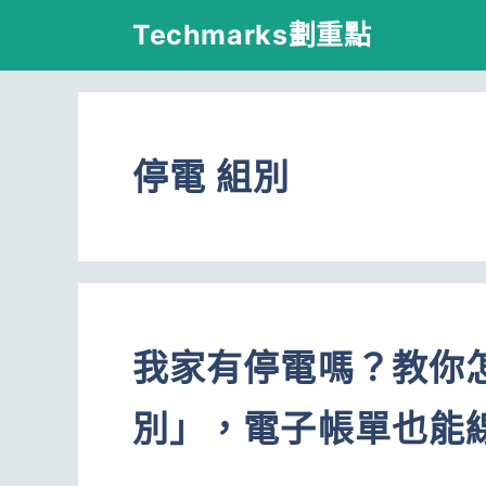
跳
Techmarks劃重點
至
主
要
停電 組別
內
容
我家有停電嗎？教你
別」，電子帳單也能