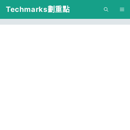
跳
Techmarks劃重點
M
至
主
要
內
容