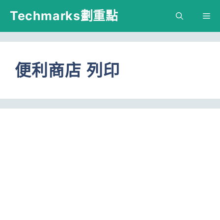
跳
Techmarks劃重點
M
至
主
要
便利商店 列印
內
容