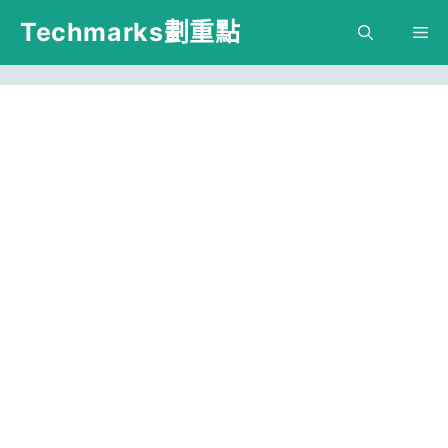
跳
Techmarks劃重點
M
至
主
要
內
容