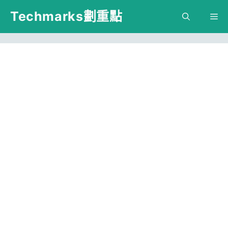
跳
Techmarks劃重點
M
至
主
要
內
容