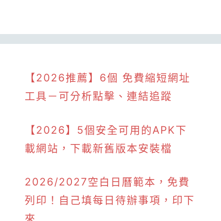
【2026推薦】6個 免費縮短網址
工具－可分析點擊、連結追蹤
【2026】5個安全可用的APK下
載網站，下載新舊版本安裝檔
2026/2027空白日曆範本，免費
列印！自己填每日待辦事項，印下
來