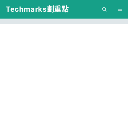
跳
Techmarks劃重點
M
至
主
要
內
容