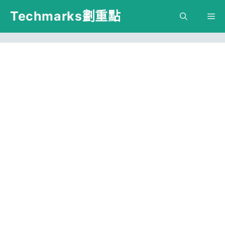
跳
Techmarks劃重點
M
至
主
要
內
容