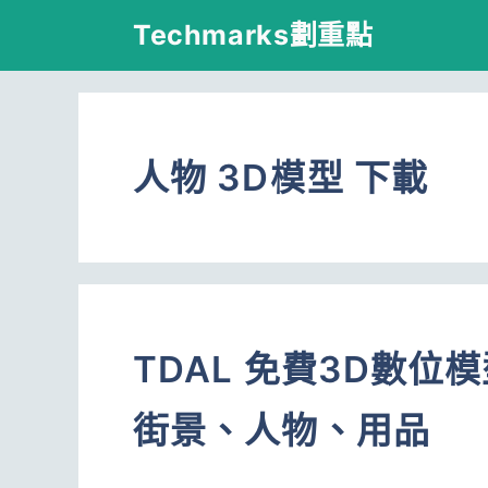
跳
Techmarks劃重點
至
主
要
人物 3D模型 下載
內
容
TDAL 免費3D數
街景、人物、用品