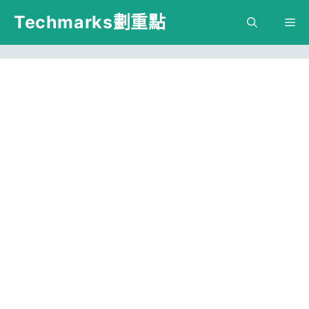
跳
Techmarks劃重點
M
至
主
要
內
容