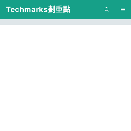
跳
Techmarks劃重點
M
至
主
要
內
容