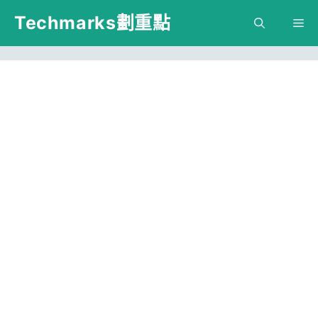
跳
Techmarks劃重點
M
至
主
要
內
容