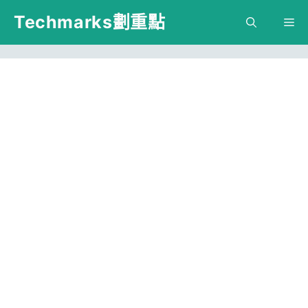
跳
Techmarks劃重點
M
至
主
要
內
容