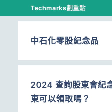
跳
Techmarks劃重點
至
主
要
中石化零股紀念品
內
容
2024 查詢股東會
東可以領取嗎？