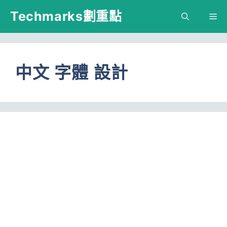
跳
Techmarks劃重點
M
至
主
要
中文 字體 設計
內
容