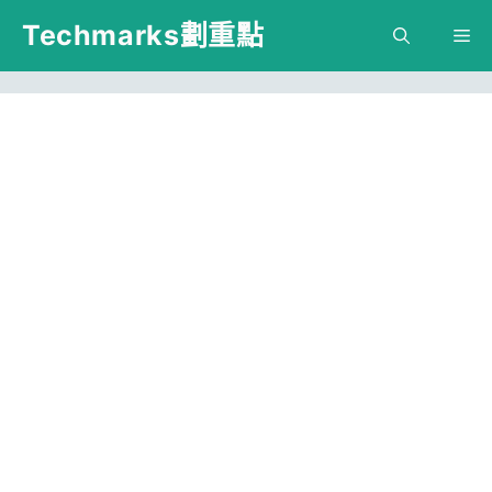
跳
Techmarks劃重點
M
至
主
要
內
容