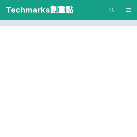
跳
Techmarks劃重點
M
至
主
要
內
容