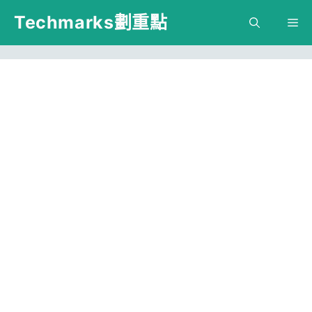
跳
Techmarks劃重點
M
至
主
要
內
容