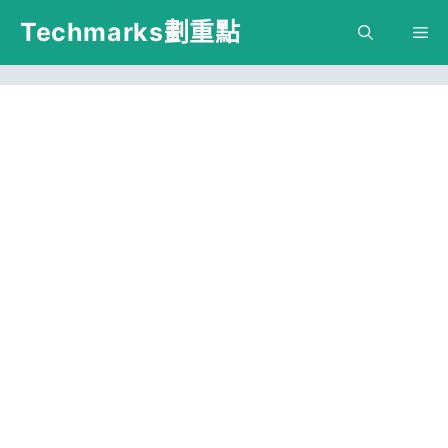
跳
Techmarks劃重點
M
至
主
要
內
容