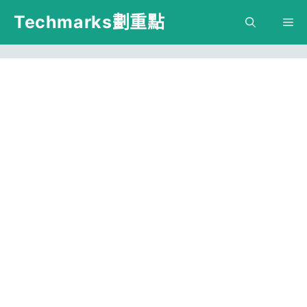
跳
Techmarks劃重點
M
至
主
要
內
容