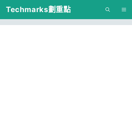
跳
Techmarks劃重點
M
至
主
要
內
容