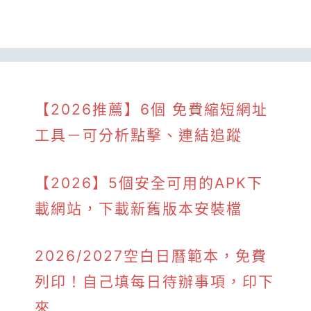
【2026推薦】6個 免費縮短網址
工具－可分析點擊、連結追蹤
【2026】5個安全可用的APK下
載網站，下載新舊版本安裝檔
2026/2027空白日曆範本，免費
列印！自己填每日待辦事項，印下
來