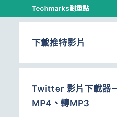
跳
Techmarks劃重點
至
主
要
下載推特影片
內
容
Twitter 影片下
MP4、轉MP3