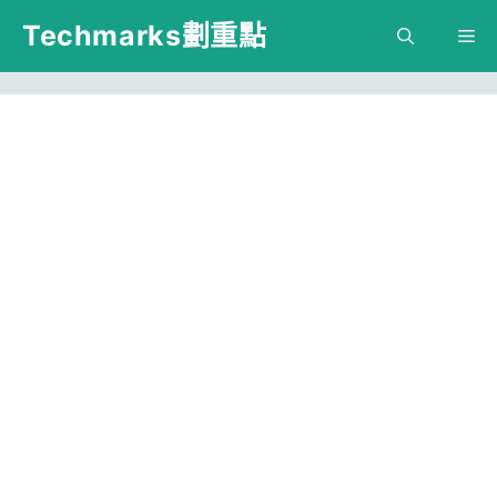
跳
Techmarks劃重點
M
至
主
要
內
容