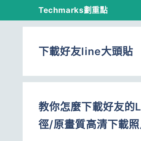
跳
Techmarks劃重點
至
主
要
下載好友line大頭貼
內
容
教你怎麼下載好友的L
徑/原畫質高清下載照