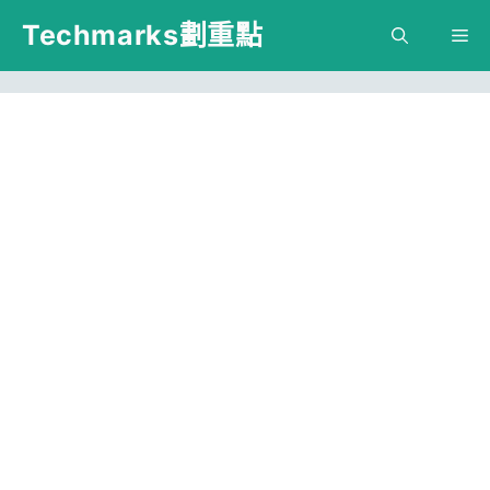
跳
Techmarks劃重點
M
至
主
要
內
容