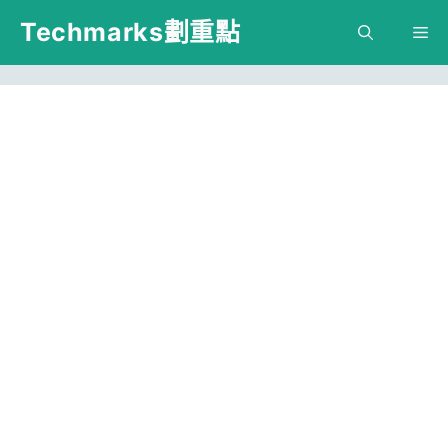
跳
Techmarks劃重點
M
至
主
要
內
容