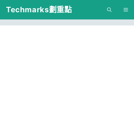
跳
Techmarks劃重點
M
至
主
要
內
容