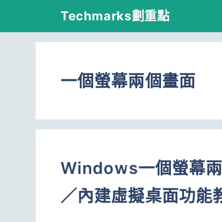
跳
Techmarks劃重點
至
主
要
一個螢幕兩個畫面
內
容
Windows一個螢
／內建虛擬桌面功能