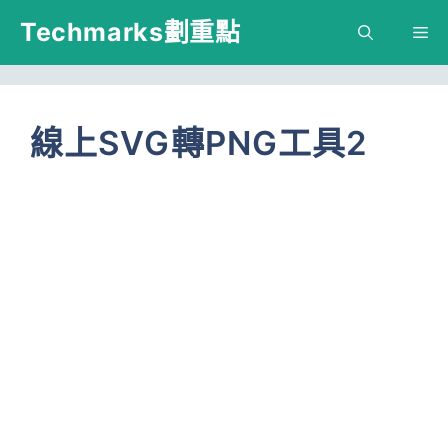
跳
Techmarks劃重點
M
至
主
要
線上SVG轉PNG工具2
內
容