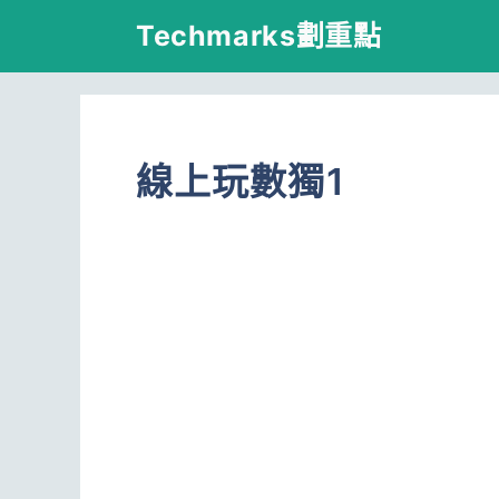
跳
Techmarks劃重點
至
主
要
線上玩數獨1
內
容