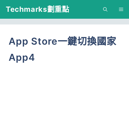
跳
Techmarks劃重點
M
至
主
要
App Store一鍵切換國家
內
App4
容