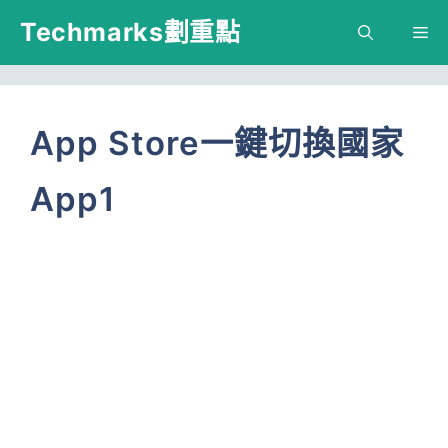
跳
Techmarks劃重點
M
至
主
要
App Store一鍵切換國家
內
App1
容