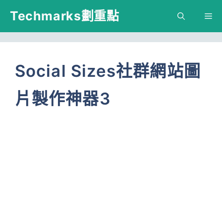
跳
Techmarks劃重點
M
至
主
要
Social Sizes社群網站圖
內
片製作神器3
容