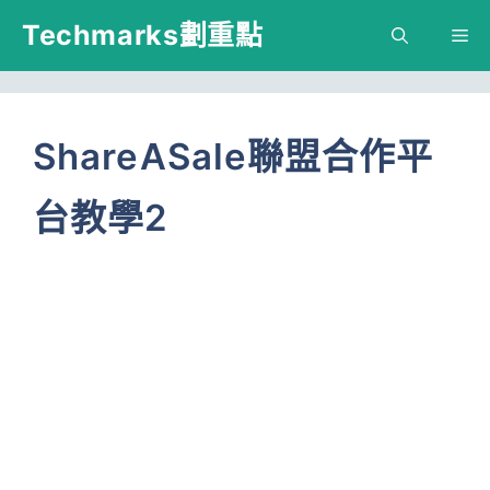
跳
Techmarks劃重點
M
至
主
要
ShareASale聯盟合作平
內
台教學2
容