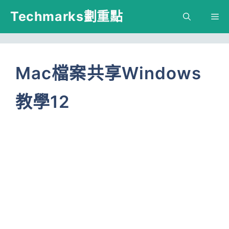
跳
Techmarks劃重點
M
至
主
要
Mac檔案共享Windows
內
教學12
容