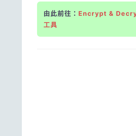
由此前往：
Encrypt & De
工具