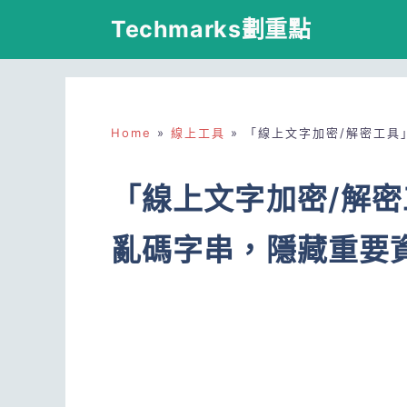
跳
Techmarks劃重點
至
主
要
Home
»
線上工具
»
「線上文字加密/解密工具
內
容
「線上文字加密/解
亂碼字串，隱藏重要