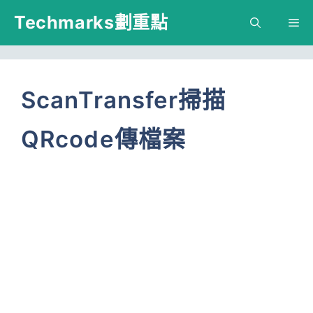
跳
Techmarks劃重點
M
至
主
要
ScanTransfer掃描
內
QRcode傳檔案
容