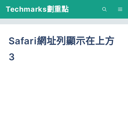
跳
Techmarks劃重點
M
至
主
要
Safari網址列顯示在上方
內
3
容