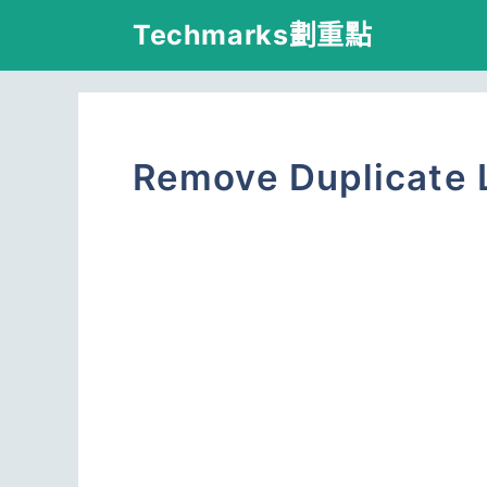
跳
Techmarks劃重點
至
主
要
Remove Duplicat
內
容