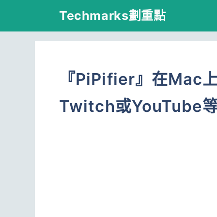
跳
Techmarks劃重點
至
主
要
『PiPifier』在Ma
內
容
Twitch或YouTub