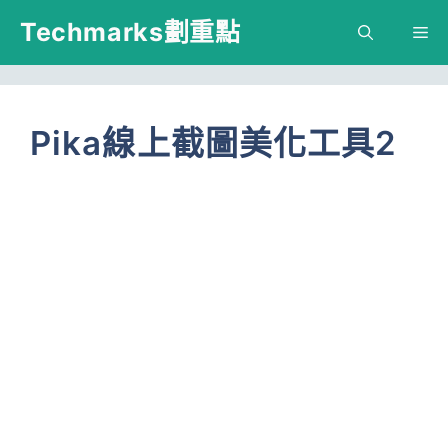
跳
Techmarks劃重點
M
至
主
要
Pika線上截圖美化工具2
內
容