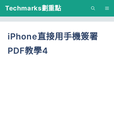
跳
Techmarks劃重點
M
至
主
要
iPhone直接用手機簽署
內
PDF教學4
容